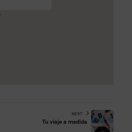
NEXT
Tu viaje a medida