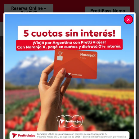
Reserva Online –
PrettiPass Nemo
RedEVT
×
Flyers